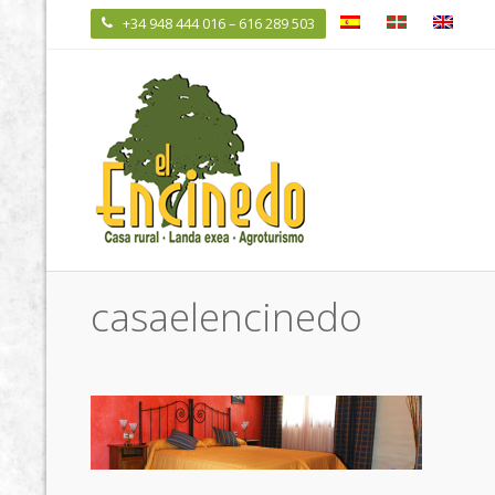
+34 948 444 016 – 616 289 503

casaelencinedo