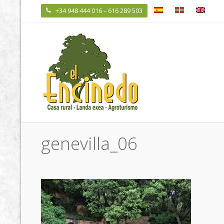
+34 948 444 016 – 616 289 503

genevilla_06